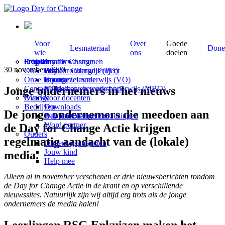
Voor
Over
Goede
Lesmateriaal
Done
wie
ons
doelen
Scholen
Programma’s
Over Day for Change
Projecten die we steunen
30 november, 2020
Onze missie
Primair onderwijs (PO)
Day for Change Project
Onze impact
Voortgezet onderwijs (VO)
Economieles.nu
Jonge ondernemers in het nieuws
Contact
Middelbaar beroeps onderwijs (MBO)
Gastlessen en workshops
Overige
Nieuws
Voor docenten
Bedrijven
Downloads
De jonge ondernemers die meedoen aan
Adopteer een school
Day for Change verkiezingen
Word partner
de Day for Change Actie krijgen
Ouders
regelmatig aandacht van de (lokale)
Onderwijsprojecten
Jouw kind
media.
Help mee
Alleen al in november verschenen er drie nieuwsberichten rondom
de Day for Change Actie in de krant en op verschillende
nieuwssites. Natuurlijk zijn wij altijd erg trots als de jonge
ondernemers de media halen!
Leerlingen RSG Enkuizen maken het