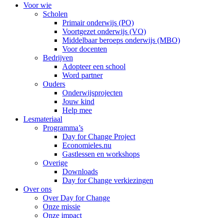
Voor wie
Scholen
Primair onderwijs (PO)
Voortgezet onderwijs (VO)
Middelbaar beroeps onderwijs (MBO)
Voor docenten
Bedrijven
Adopteer een school
Word partner
Ouders
Onderwijsprojecten
Jouw kind
Help mee
Lesmateriaal
Programma’s
Day for Change Project
Economieles.nu
Gastlessen en workshops
Overige
Downloads
Day for Change verkiezingen
Over ons
Over Day for Change
Onze missie
Onze impact