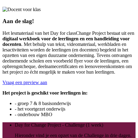
Aan de slag!
Het lesmateriaal van het Day for classChange Project bestaat uit een
digitaal werkboek voor de leerlingen en een handleiding voor
docenten
. Met behulp van tekst, videomateriaal, werkbladen en
lesactiviteiten worden de leerlingen (en docenten) begeleid in het
opzetten van een eigen duurzame onderneming. Tevens ontvangen
deelnemende scholen een voorbeeld flyer voor de leerlingen, een
opbrengstcheque, deelnamecertificaten en leenovereenkomsten om
het project zo écht mogelijk te maken voor hun leerlingen.
Vraag een preview aan
Het project is geschikt voor leerlingen in:
- groep 7 & 8 basisonderwijs
- het voortgezet onderwijs
- onderbouw MBO
Day for Change Project - Challenge (1 week)
Hieronder vind je een opzet van de Challenge in drie dagen.