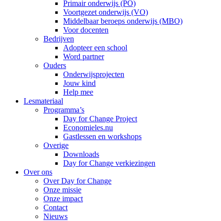
Primair onderwijs (PO)
Voortgezet onderwijs (VO)
Middelbaar beroeps onderwijs (MBO)
Voor docenten
Bedrijven
Adopteer een school
Word partner
Ouders
Onderwijsprojecten
Jouw kind
Help mee
Lesmateriaal
Programma’s
Day for Change Project
Economieles.nu
Gastlessen en workshops
Overige
Downloads
Day for Change verkiezingen
Over ons
Over Day for Change
Onze missie
Onze impact
Contact
Nieuws