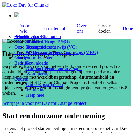
Voor
Over
Goede
Lesmateriaal
Done
wie
ons
doelen
Scholen
Programma’s
Over Day for Change
Projecten die we steunen
Onze missie
Primair onderwijs (PO)
Day for Change Project
Onze impact
Voortgezet onderwijs (VO)
Economieles.nu
Day for Change Project
Contact
Middelbaar beroeps onderwijs (MBO)
Gastlessen en workshops
Overige
Nieuws
Voor docenten
Bedrijven
Downloads
Ga praktisch aan de slag met een leuk, ondernemend project dat
Adopteer een school
Day for Change verkiezingen
aansluit bij de actualiteit. Laat
leerlingen op een speelse manier
Word partner
kennis maken met
wereldburgerschap, duurzaamheid en
Ouders
ondernemen
. Het Day for Change Project is flexibel inzetbaar
Onderwijsprojecten
tijdens een projectweek of als langlopend project van ongeveer 6-8
Jouw kind
weken.
Help mee
Schrijf je in voor het Day for Change Project
Start een duurzame onderneming
Tijdens het project starten leerlingen met een microkrediet van Day