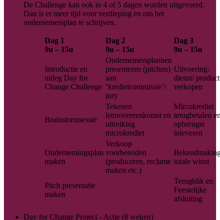
De Challenge kan ook in 4 of 5 dagen worden uitgevoerd.
Dan is er meer tijd voor verdieping en om het
ondernemersplan te schrijven.
Dag 1
Dag 2
Dag 3
9u – 15u
9u – 15u
9u – 15u
Ondernemersplannen
Introductie en
presenteren (pitchen)
Uitvoering:
uitleg Day for
aan
dienst/ product
Change Challenge
‘kredietcommissie’/
verkopen
jury
Tekenen
Mircokrediet
leenovereenkomst en
terugbetalen e
Brainstormsessie
uitreiking
opbrengst
microkrediet
inleveren
Verkoop
Ondernemingsplan
voorbereiden
Bekendmakin
maken
(produceren, reclame
totale winst
maken etc.)
Terugblik en
Pitch presentatie
Feestelijke
maken
afsluiting
Day for Change Project - Actie (8 weken)