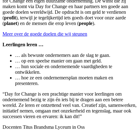
for Change een eigen duurzame onderneming. De winst die zij
maken komt via Day for Change en haar partners ten goede aan
goede doelen wereldwijd. De opdracht is om geld te verdienen
(
profit
), terwijl je tegelijkertijd iets goeds doet voor onze aarde
(
planet
) en de mensen die erop leven (
people
).
Meer over de goede doelen die wij steunen
Leerlingen leren …
… als bewuste ondernemers aan de slag te gaan.
… op een speelse manier om gaan met geld.
… hun sociale en ondernemende vaardigheden te
ontwikkelen.
… hoe ze een ondernemersplan moeten maken en
presenteren.
“Day for Change is een prachtige manier voor leerlingen om
ondernemend bezig te zijn én iets bij te dragen aan een betere
wereld. Ze leren er ontzettend veel van. Creatief zijn, samenwerken,
initiatief nemen, omgaan met onzekerheid en tegenslag, maar ook
successen vieren en ervaren: ik kan dit!”
Docenten
Titus Brandsma Lyceum in Oss