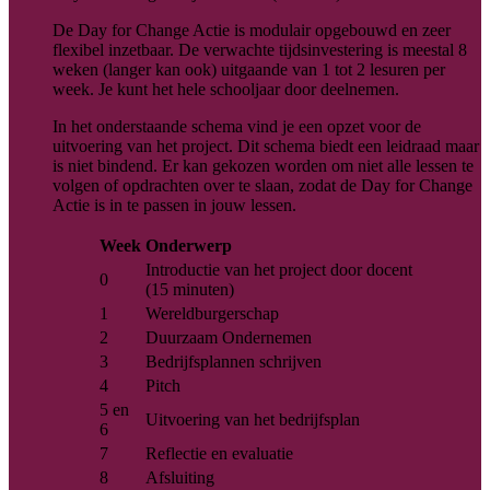
De Day for Change Actie is modulair opgebouwd en zeer
flexibel inzetbaar. De verwachte tijdsinvestering is meestal 8
weken (langer kan ook) uitgaande van 1 tot 2 lesuren per
week. Je kunt het hele schooljaar door deelnemen.
In het onderstaande schema vind je een opzet voor de
uitvoering van het project. Dit schema biedt een leidraad maar
is niet bindend. Er kan gekozen worden om niet alle lessen te
volgen of opdrachten over te slaan, zodat de Day for Change
Actie is in te passen in jouw lessen.
Week
Onderwerp
Introductie van het project door docent
0
(15 minuten)
1
Wereldburgerschap
2
Duurzaam Ondernemen
3
Bedrijfsplannen schrijven
4
Pitch
5 en
Uitvoering van het bedrijfsplan
6
7
Reflectie en evaluatie
8
Afsluiting