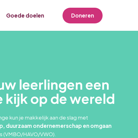
Goede doelen
Doneren
uw leerlingen een
 kijk op de wereld
nge kun je makkelijk aan de slag met
p, duurzaam ondernemerschap en omgaan
klas (VMBO/HAVO/VWO).