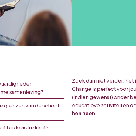
Zoek dan niet verder: het 
n vaardigheden
Change is perfect voor jo
zame samenleving?
(indien gewenst) onder b
educatieve activiteiten d
de grenzen van de school
hen heen
.
it bij de actualiteit?