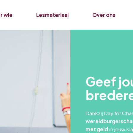
r wie
Lesmateriaal
Over ons
Geef jo
bredere
Dankzij Day for Cha
wereldburgerscha
met geld
in jouw 