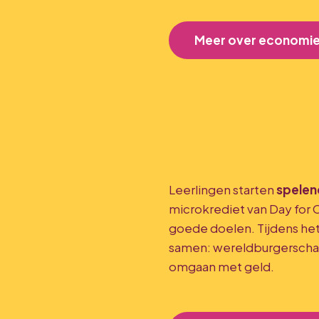
Meer over economie
Leerlingen starten
spelen
microkrediet van Day for C
goede doelen. Tijdens het
samen: wereldburgersch
omgaan met geld.