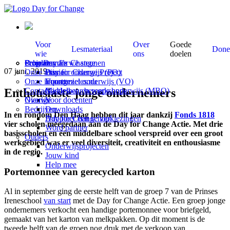
Voor
Over
Goede
Lesmateriaal
Done
wie
ons
doelen
Scholen
Programma’s
Over Day for Change
Projecten die we steunen
07 juni, 2019
Onze missie
Primair onderwijs (PO)
Day for Change Project
Onze impact
Voortgezet onderwijs (VO)
Economieles.nu
Enthousiaste jonge ondernemers
Contact
Middelbaar beroeps onderwijs (MBO)
Gastlessen en workshops
Overige
Nieuws
Voor docenten
Bedrijven
Downloads
In en rondom Den Haag hebben dit jaar dankzij
Fonds 1818
Adopteer een school
Day for Change verkiezingen
vier scholen meegedaan aan de Day for Change Actie. Met drie
Word partner
basisscholen en één middelbare school verspreid over een groot
Ouders
werkgebied was er veel diversiteit, creativiteit en enthousiasme
Onderwijsprojecten
in de regio.
Jouw kind
Help mee
Portemonnee van gerecycled karton
Al in september ging de eerste helft van de groep 7 van de Prinses
Ireneschool
van start
met de Day for Change Actie. Een groep jonge
ondernemers verkocht een handige portemonnee voor briefgeld,
gemaakt van het karton van melkpakken. Op dit moment is de
tweede helft van de groep nog druk met de verkoop van