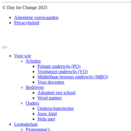
© Day for Change 2025
Algemene voorwaarden
Privacybeleid
Voor wie
Scholen
Primair onderwijs (PO)
Voortgezet onderwijs (VO)
Middelbaar beroeps onderwijs (MBO)
Voor docenten
Bedrijven
Adopteer een school
Word partner
Ouders
Onderwijsprojecten
Jouw kind
Help mee
Lesmateriaal
Programma’s