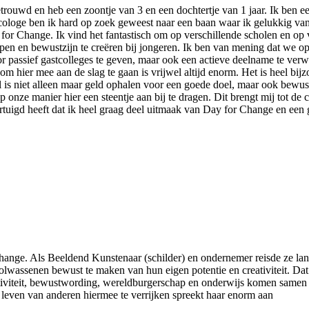
rouwd en heb een zoontje van 3 en een dochtertje van 1 jaar. Ik ben 
ticologe ben ik hard op zoek geweest naar een baan waar ik gelukkig va
 for Change. Ik vind het fantastisch om op verschillende scholen en op 
en en bewustzijn te creëren bij jongeren. Ik ben van mening dat we op
or passief gastcolleges te geven, maar ook een actieve deelname te ver
om hier mee aan de slag te gaan is vrijwel altijd enorm. Het is heel b
 is niet alleen maar geld ophalen voor een goede doel, maar ook bewus
nze manier hier een steentje aan bij te dragen. Dit brengt mij tot de co
ertuigd heeft dat ik heel graag deel uitmaak van Day for Change en een
ange. Als Beeldend Kunstenaar (schilder) en ondernemer reisde ze lang
olwassenen bewust te maken van hun eigen potentie en creativiteit. Dat 
tiviteit, bewustwording, wereldburgerschap en onderwijs komen samen 
leven van anderen hiermee te verrijken spreekt haar enorm aan