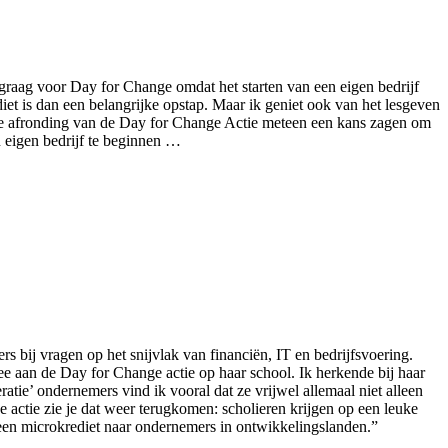
raag voor Day for Change omdat het starten van een eigen bedrijf
et is dan een belangrijke opstap. Maar ik geniet ook van het lesgeven
olle afronding van de Day for Change Actie meteen een kans zagen om
n eigen bedrijf te beginnen …
s bij vragen op het snijvlak van financiën, IT en bedrijfsvoering.
e aan de Day for Change actie op haar school. Ik herkende bij haar
atie’ ondernemers vind ik vooral dat ze vrijwel allemaal niet alleen
 actie zie je dat weer terugkomen: scholieren krijgen op een leuke
 een microkrediet naar ondernemers in ontwikkelingslanden.”