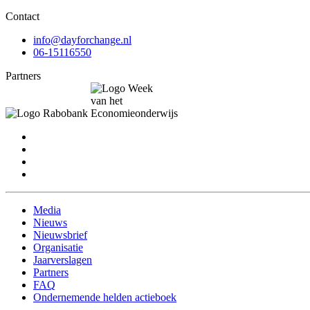
Contact
info@dayforchange.nl
06-15116550
Partners
Media
Nieuws
Nieuwsbrief
Organisatie
Jaarverslagen
Partners
FAQ
Ondernemende helden actieboek