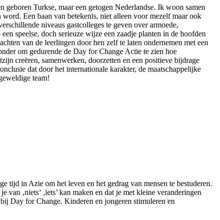
een geboren Turkse, maar een getogen Nederlandse. Ik woon samen
n word. Een baan van betekenis, niet alleen voor mezelf maar ook
verschillende niveaus gastcolleges te geven over armoede,
 een speelse, doch serieuze wijze een zaadje planten in de hoofden
wachten van de leerlingen door hen zelf te laten ondernemen met een
ijzonder om gedurende de Day for Change Actie te zien hoe
tzijn creëren, samenwerken, doorzetten en een positieve bijdrage
nclusie dat door het internationale karakter, de maatschappelijke
 geweldige team!
e tijd in Azie om het leven en het gedrag van mensen te bestuderen.
je van ‚niets’ ‚iets’ kan maken en dat je met kleine veranderingen
bij Day for Change. Kinderen en jongeren stimuleren en