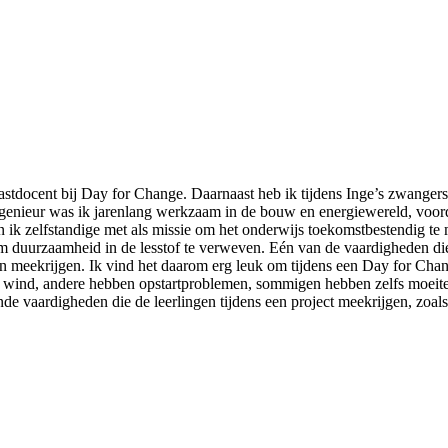
astdocent bij Day for Change. Daarnaast heb ik tijdens Inge’s zwanger
genieur was ik jarenlang werkzaam in de bouw en energiewereld, voord
 ik zelfstandige met als missie om het onderwijs toekomstbestendig t
t om duurzaamheid in de lesstof te verweven. Eén van de vaardigheden d
an meekrijgen. Ik vind het daarom erg leuk om tijdens een Day for Chan
or de wind, andere hebben opstartproblemen, sommigen hebben zelfs moei
e vaardigheden die de leerlingen tijdens een project meekrijgen, zoals 