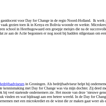
gastdocent voor Day for Change in de regio Noord-Holland. Ik werk g
 vaak gezien toen ik in Kenya en Bolivia woonde en werkte. Microkredi
 op een school in Heerhugowaard een groepje meisjes die na de succesv
dat ze aan de Actie begonnen er nog nooit bij hadden stilgestaan om ee
edrijfsadviseurs
in Groningen. Als bedrijfsadviseur helpt hij ondernemer
ste kennismaking met Day for Change was via mijn dochter. Zij deed me
ok bij veel startende ondernemers zie. Het mooie van deze ‘nieuwe gener
uk vinden en wat bijdraagt aan een betere wereld. In de Day for Change
dernemen met een microkrediet en de winst die ze maken gaat weer als