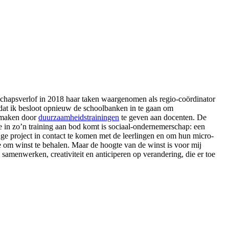
schapsverlof in 2018 haar taken waargenomen als regio-coördinator
at ik besloot opnieuw de schoolbanken in te gaan om
e maken door
duurzaamheidstrainingen
te geven aan docenten. De
ie in zo’n training aan bod komt is sociaal-ondernemerschap: een
ge project in contact te komen met de leerlingen en om hun micro-
te om winst te behalen. Maar de hoogte van de winst is voor mij
samenwerken, creativiteit en anticiperen op verandering, die er toe