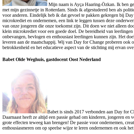
Mijn naam is Ayça Haaring-Özkan. Ik ben get
met mijn gezinnetje in Rotterdam. Sinds ik afgestudeerd ben als poli
voor anderen. Eindelijk heb ik dat gevoel te pakken gekregen bij Day
microkrediet en ondernemen, een link te leggen tussen deze onderwerp
van onze jongeren die onze toekomst zijn. Dit doen we niet alleen do
klein microkrediet voor een goede doel. De bereidheid van leerlingen 
onbevangen, bevlogen en enthousiast leerlingen kunnen zijn. Het doel
leveren aan de maatschappij. Wij van Day for Change proberen ook op o
betrokkenheid en het educatieve aspect van de stichting mij ervan ov
Babet Olde Weghuis, gastdocent Oost Nederland
Babet is sinds 2017 verbonden aan Day for Ch
Daarnaast heeft ze altijd een passie gehad om kinderen, jongeren en v
grote effecten teweeg kan brengen! De passie voor ondernemen, crea
enthousiasmeren om op speelse wijze te leren ondernemen en ook het 