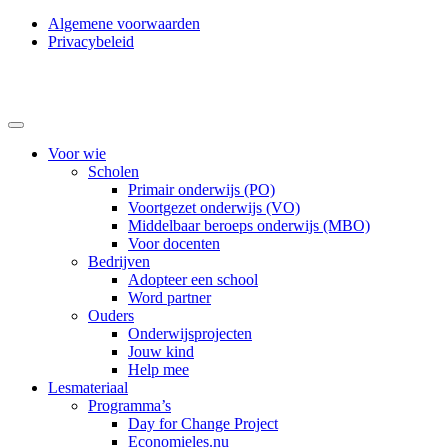
Algemene voorwaarden
Privacybeleid
Voor wie
Scholen
Primair onderwijs (PO)
Voortgezet onderwijs (VO)
Middelbaar beroeps onderwijs (MBO)
Voor docenten
Bedrijven
Adopteer een school
Word partner
Ouders
Onderwijsprojecten
Jouw kind
Help mee
Lesmateriaal
Programma’s
Day for Change Project
Economieles.nu