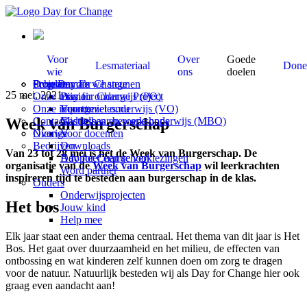
Voor
Over
Goede
Lesmateriaal
Done
wie
ons
doelen
Scholen
Programma’s
Over Day for Change
Projecten die we steunen
25 mei, 2021
Onze missie
Primair onderwijs (PO)
Day for Change Project
Onze impact
Voortgezet onderwijs (VO)
Economieles.nu
Week van Burgerschap
Contact
Middelbaar beroeps onderwijs (MBO)
Gastlessen en workshops
Overige
Nieuws
Voor docenten
Bedrijven
Downloads
Van 23 tot 28 mei is het de Week van Burgerschap. De
Adopteer een school
Day for Change verkiezingen
organisatie van de
Week van Burgerschap
wil leerkrachten
Word partner
inspireren tijd te besteden aan burgerschap in de klas.
Ouders
Onderwijsprojecten
Het bos
Jouw kind
Help mee
Elk jaar staat een ander thema centraal. Het thema van dit jaar is Het
Bos. Het gaat over duurzaamheid en het milieu, de effecten van
ontbossing en wat kinderen zelf kunnen doen om zorg te dragen
voor de natuur. Natuurlijk besteden wij als Day for Change hier ook
graag even aandacht aan!