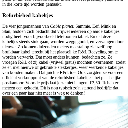
in die korte tijd worden gemaakt.
Refurbished kabeltjes
De vier jongemannen van
Cable planet
, Sammie, Eef, Mink en
Stan, hadden zich bedacht dat vrijwel iedereen op aarde kabeltjes
nodig heeft voor bijvoorbeeld telefoon en tablet. En dat deze
kabeltjes steeds stuk gaan, worden weggegooid, en vervangen door
nieuwe. Zo komen duizenden meters meestal op zichzelf nog
bruikbaar kabel terecht bij het plaatselijke R&L Recycling om te
worden verwerkt. Dat moet anders kunnen, bedachten ze. Ze
vroegen R&L of zij kabel (vrijwel gratis) mochten overnemen, zodat
ze er, met nieuwe of gebruikte stekkertjes, weer werkende kabeltjes
van konden maken. Dat juichte R&L toe. Ook zorgden ze voor een
efficiënt verkooppunt van de refurbished kabeltjes: het plaatselijke
postkantoor. Voor de prijs laat je ze niet hangen: €2,50. Ik heb er
meteen een gekocht. Dit is nou typisch zo'n startend bedrijfje dat
over een paar jaar niet meer is weg te denken!