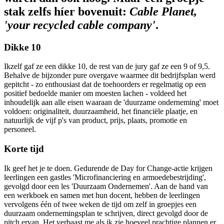
stak zelfs híer bovenuit:
Cable Planet,
'your recycled cable company'
.
Dikke 10
Ikzelf gaf ze een dikke 10, de rest van de jury gaf ze een 9 of 9,5.
Behalve de bijzonder pure overgave waarmee dit bedrijfsplan werd
gepitcht - zo enthousiast dat de toehoorders er regelmatig op een
positief bedoelde manier om moesten lachen - voldeed het
inhoudelijk aan alle eisen waaraan de 'duurzame onderneming' moet
voldoen: originaliteit, duurzaamheid, het financiële plaatje, en
natuurlijk de vijf p's van product, prijs, plaats, promotie en
personeel.
Korte tijd
Ik geef het je te doen. Gedurende de Day for Change-actie krijgen
leerlingen een gastles 'Microfinanciering en armoedebestrijding',
gevolgd door een les 'Duurzaam Ondernemen'. Aan de hand van
een werkboek en samen met hun docent, hebben de leerlingen
vervolgens één of twee weken de tijd om zelf in groepjes een
duurzaam ondernemingsplan te schrijven, direct gevolgd door de
pitch ervan. Het verbaast me als ik zie hoeveel prachtige plannen er