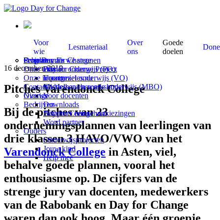
Voor
Over
Goede
Lesmateriaal
Done
wie
ons
doelen
Scholen
Programma’s
Over Day for Change
Projecten die we steunen
16 december, 2019
Onze missie
Primair onderwijs (PO)
Day for Change Project
Onze impact
Voortgezet onderwijs (VO)
Economieles.nu
Pitches Varendonck College
Contact
Middelbaar beroeps onderwijs (MBO)
Gastlessen en workshops
Overige
Nieuws
Voor docenten
Bedrijven
Downloads
Bij de pitches van 23
Adopteer een school
Day for Change verkiezingen
Word partner
ondernemingsplannen van leerlingen van
Ouders
drie klassen 3 HAVO/VWO van het
Onderwijsprojecten
Jouw kind
Varendonck College
in Asten, viel,
Help mee
behalve goede plannen, vooral het
enthousiasme op. De cijfers van de
strenge jury van docenten, medewerkers
van de Rabobank en Day for Change
waren dan ook hoog. Maar één groepje