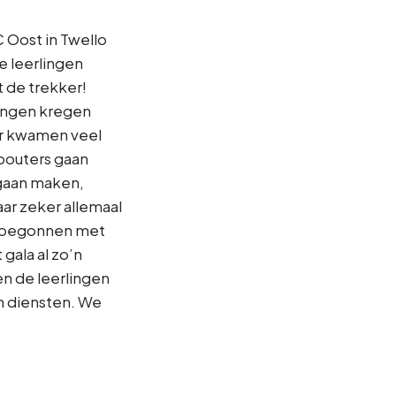
 Oost in Twello
 leerlingen
 de trekker!
lingen kregen
Er kwamen veel
abouters gaan
 gaan maken,
ar zeker allemaal
al begonnen met
gala al zo’n
n de leerlingen
n diensten. We