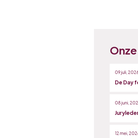
Onze 
09 juli, 202
De Day f
08 juni, 20
Jurylede
12 mei, 202