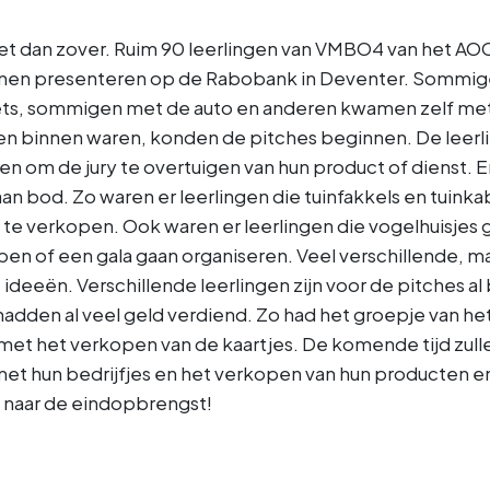
t dan zover. Ruim 90 leerlingen van VMBO4 van het AOC
en presenteren op de Rabobank in Deventer. Sommige
ts, sommigen met de auto en anderen kwamen zelf met
gen binnen waren, konden de pitches beginnen. De leer
n om de jury te overtuigen van hun product of dienst. 
aan bod. Zo waren er leerlingen die tuinfakkels en tuink
te verkopen. Ook waren er leerlingen die vogelhuisjes
en of een gala gaan organiseren. Veel verschillende, ma
e ideeën. Verschillende leerlingen zijn voor de pitches 
hadden al veel geld verdiend. Zo had het groepje van het 
et het verkopen van de kaartjes. De komende tijd zulle
et hun bedrijfjes en het verkopen van hun producten e
 naar de eindopbrengst!