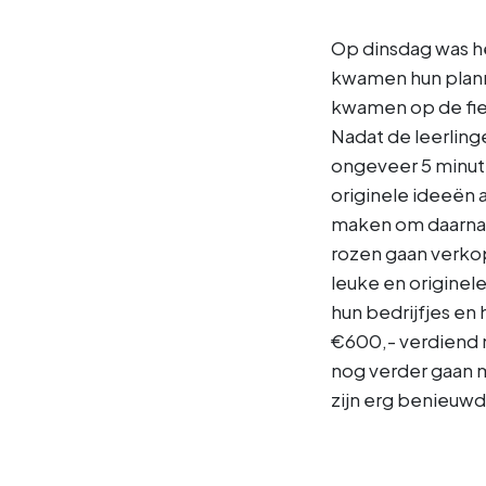
Op dinsdag was he
kwamen hun plann
kwamen op de fie
Nadat de leerlin
ongeveer 5 minute
originele ideeën 
maken om daarna 
rozen gaan verkop
leuke en originel
hun bedrijfjes en 
€600,- verdiend m
nog verder gaan m
zijn erg benieuwd