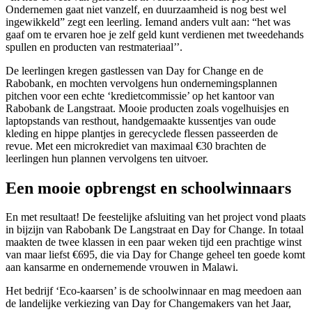
Ondernemen gaat niet vanzelf, en duurzaamheid is nog best wel
ingewikkeld” zegt een leerling. Iemand anders vult aan: “het was
gaaf om te ervaren hoe je zelf geld kunt verdienen met tweedehands
spullen en producten van restmateriaal’’.
De leerlingen kregen gastlessen van Day for Change en de
Rabobank, en mochten vervolgens hun ondernemingsplannen
pitchen voor een echte ‘kredietcommissie’ op het kantoor van
Rabobank de Langstraat. Mooie producten zoals vogelhuisjes en
laptopstands van resthout, handgemaakte kussentjes van oude
kleding en hippe plantjes in gerecyclede flessen passeerden de
revue. Met een microkrediet van maximaal €30 brachten de
leerlingen hun plannen vervolgens ten uitvoer.
Een mooie opbrengst en schoolwinnaars
En met resultaat! De feestelijke afsluiting van het project vond plaats
in bijzijn van Rabobank De Langstraat en Day for Change. In totaal
maakten de twee klassen in een paar weken tijd een prachtige winst
van maar liefst €695, die via Day for Change geheel ten goede komt
aan kansarme en ondernemende vrouwen in Malawi.
Het bedrijf ‘Eco-kaarsen’ is de schoolwinnaar en mag meedoen aan
de landelijke verkiezing van Day for Changemakers van het Jaar,