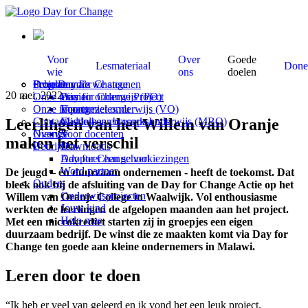
Voor
Over
Goede
Lesmateriaal
Done
wie
ons
doelen
Scholen
Programma’s
Over Day for Change
Projecten die we steunen
20 mei, 2022
Onze missie
Primair onderwijs (PO)
Day for Change Project
Onze impact
Voortgezet onderwijs (VO)
Economieles.nu
Leerlingen van het Willem van Oranje
Contact
Middelbaar beroeps onderwijs (MBO)
Gastlessen en workshops
Overige
Nieuws
Voor docenten
maken het verschil
Bedrijven
Downloads
Adopteer een school
Day for Change verkiezingen
Word partner
De jeugd – én duurzaam ondernemen - heeft de toekomst. Dat
Ouders
bleek ook bij de afsluiting van de Day for Change Actie op het
Onderwijsprojecten
Willem van Oranje College in Waalwijk. Vol enthousiasme
Jouw kind
werkten de leerlingen de afgelopen maanden aan het project.
Help mee
Met een microkrediet starten zij in groepjes een eigen
duurzaam bedrijf. De winst die ze maakten komt via Day for
Change ten goede aan kleine ondernemers in Malawi.
Leren door te doen
“Ik heb er veel van geleerd en ik vond het een leuk project.