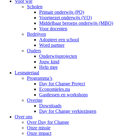
Voor wie
Scholen
Primair onderwijs (PO)
Voortgezet onderwijs (VO)
Middelbaar beroeps onderwijs (MBO)
Voor docenten
Bedrijven
Adopteer een school
Word partner
Ouders
Onderwijsprojecten
Jouw kind
Help mee
Lesmateriaal
Programma’s
Day for Change Project
Economieles.nu
Gastlessen en workshops
Overige
Downloads
Day for Change verkiezingen
Over ons
Over Day for Change
Onze missie
Onze impact