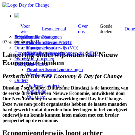
Voor
Over
Goede
Lesmateriaal
Done
wie
ons
doelen
Scholen
Programma’s
Over Day for Change
Projecten die we steunen
07 september, 2021
Onze missie
Primair onderwijs (PO)
Day for Change Project
Onze impact
Voortgezet onderwijs (VO)
Economieles.nu
Lancering onderwijsmateriaal Nieuw
Contact
Middelbaar beroeps onderwijs (MBO)
Gastlessen en workshops
Overige
Nieuws
Voor docenten
Economisch denken
Bedrijven
Downloads
Adopteer een school
Day for Change verkiezingen
Word partner
Persbericht Our New Economy & Day for Change
Ouders
Onderwijsprojecten
Dinsdag 7 september (Duurzame Dinsdag) is de lancering van
Jouw kind
de eerste drie lesbrieven Nieuwe Economie, ontwikkeld door
Help mee
Our New Economy in samenwerking met Day for Change.
Deze twee non-profit organisaties hebben de laatste maanden
hard gewerkt zodat docenten hun leerlingen in het voortgezet
onderwijs nu kennis kunnen laten maken met een breder
perspectief op de economie.
Economieonderwijs loopt achter