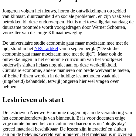
Jongeren volgen het nieuws, horen de ontwikkelingen op gebied
van klimaat, duurzaamheid en sociale problemen, en zijn vaak zeer
betrokken bij deze onderwerpen. Het is niet toevallig dat vandaag de
duurzame troonrede wordt voorgedragen door Werner Schouten,
voorzitter van de Jonge Klimaatbeweging.
De universitaire studie economie gaat maar moeizaam mee met de
tijd, stond in het
NRC-artikel
van 5 september jl. (“De studie
economie gaat maar moeizaam mee met de tijd”). Maar ook de
ontwikkelingen in het economie curriculum van het voortgezet
onderwijs sluiten helaas nog niet aan op deze werkelijkheid.
Circulaire economie, andere manieren om brede welvaart te meten,
of Echte Prijzen worden in de huidige lesmethoden vaak niet
(uitgebreid) behandeld, terwijl jongeren hier wel vragen over
hebben.
Lesbrieven als start
De lesbrieven Nieuwe Economie dragen bij aan de verandering van
het economieonderwijs van binnenuit. Er is voor docenten enige
vrije ruimte binnen het curriculum en daarvoor is nu ‘plug&play’
gereed materiaal beschikbaar. De lessen zijn interactief en sluiten
aan bij de belevingswereld van jongeren. Het materiaal is in overleg