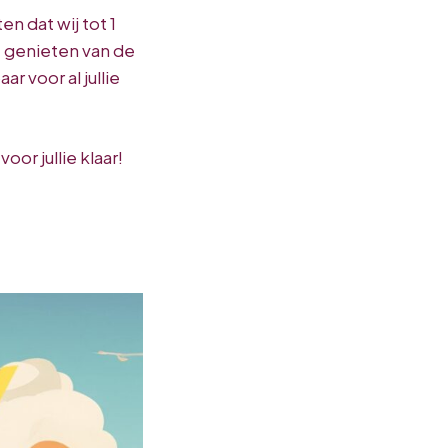
n dat wij tot 1
e genieten van de
r voor al jullie
oor jullie klaar!