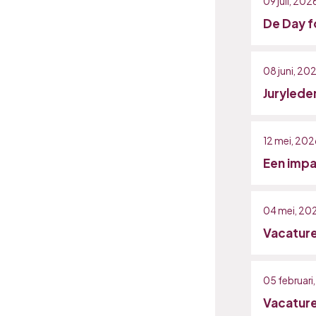
09 juli, 202
De Day f
08 juni, 20
Jurylede
12 mei, 202
Een impac
04 mei, 20
Vacature
05 februari
Vacature 