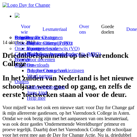
Voor
Over
Goede
Lesmateriaal
Done
wie
ons
doelen
Scholen
Programma’s
Over Day for Change
Projecten die we steunen
14 oktober, 2019
Onze missie
Primair onderwijs (PO)
Day for Change Project
Onze impact
Voortgezet onderwijs (VO)
Economieles.nu
Driedubbelspannend op het Varendonck
Contact
Middelbaar beroeps onderwijs (MBO)
Gastlessen en workshops
Overige
Nieuws
Voor docenten
College
Bedrijven
Downloads
Adopteer een school
Day for Change verkiezingen
Word partner
In het zuiden van Nederland is het nieuwe
Ouders
schooljaar weer goed op gang, en zelfs de
Onderwijsprojecten
Jouw kind
eerste toetsweken staan al voor de deur.
Help mee
Voor mijzelf was het ook een nieuwe start: voor Day for Change gaf
ik mijn allereerste gastlessen, op het Varendonck College in Asten.
Omdat we ook bezig zijn met het aanpassen van ons lesmateriaal,
was ook deze gastles 'Ondernemende Wereldburger' primeur en
proeve tegelijk. Daarbij doet het Varendonck College dit schooljaar
voor het eerst mee aan de Day for Change Actie. Nu ja, driedubbel