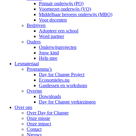
Primair onderwijs (PO)
Voortgezet onderwijs (VO)
Middelbaar beroeps onderwijs (MBO)
Voor docenten
Bedrijven
Adopteer een school
Word partner
Ouders
Onderwijsprojecten
Jouw kind
Help mee
Lesmateriaal
Programma’s
Day for Change Project
Economieles.nu
Gastlessen en workshops
Overige
Downloads
Day for Change verkiezingen
Over ons
Over Day for Change
Onze missie
Onze impact
Contact
Nieuws